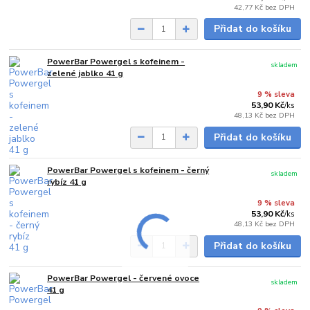
42,77 Kč
bez DPH
Přidat do košíku
PowerBar Powergel s kofeinem -
skladem
zelené jablko 41 g
9 % sleva
53,90 Kč
/
ks
48,13 Kč
bez DPH
Přidat do košíku
PowerBar Powergel s kofeinem - černý
skladem
rybíz 41 g
9 % sleva
53,90 Kč
/
ks
48,13 Kč
bez DPH
Přidat do košíku
PowerBar Powergel - červené ovoce
skladem
41 g