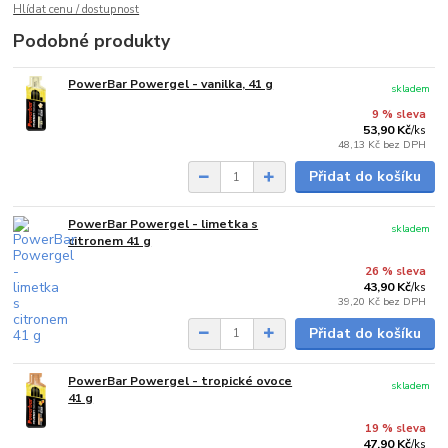
Hlídat cenu / dostupnost
Podobné produkty
PowerBar Powergel - vanilka, 41 g
skladem
9 % sleva
53,90 Kč
/
ks
48,13 Kč
bez DPH
Přidat do košíku
PowerBar Powergel - limetka s
skladem
citronem 41 g
26 % sleva
43,90 Kč
/
ks
39,20 Kč
bez DPH
Přidat do košíku
PowerBar Powergel - tropické ovoce
skladem
41 g
19 % sleva
47,90 Kč
/
ks