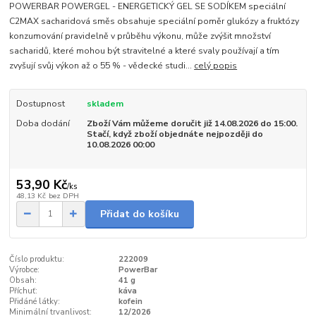
POWERBAR POWERGEL - ENERGETICKÝ GEL SE SODÍKEM speciální
C2MAX sacharidová směs obsahuje speciální poměr glukózy a fruktózy
konzumování pravidelně v průběhu výkonu, může zvýšit množství
sacharidů, které mohou být stravitelné a které svaly používají a tím
zvyšují svůj výkon až o 55 % - vědecké studi...
celý popis
Dostupnost
skladem
Doba dodání
Zboží Vám můžeme doručit již 14.08.2026 do 15:00.
Stačí, když zboží objednáte nejpozději do
10.08.2026 00:00
53,90 Kč
/
ks
48,13 Kč
bez DPH
Přidat do košíku
Číslo produktu:
222009
Výrobce:
PowerBar
Obsah:
41 g
Příchuť:
káva
Přidáné látky:
kofein
Minimální trvanlivost:
12/2026