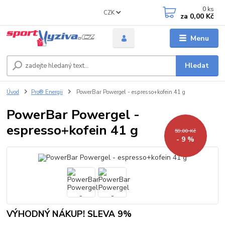
0
ks
CZK
za
0,00 Kč
Menu
Hledat
Úvod
Pro® Energii
PowerBar Powergel - espresso+kofein 41 g
PowerBar Powergel -
espresso+kofein 41 g
59,00 Kč
- 9 %
VÝHODNÝ NÁKUP! SLEVA 9%