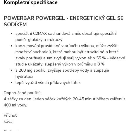
Kompletní specifikace
POWERBAR POWERGEL - ENERGETICKÝ GEL SE
SODÍKEM
speciální C2MAX sacharidová směs obsahuje speciální
poměr glukózy a fruktózy
konzumování pravidelně v průběhu výkonu, může zvýšit
množství sacharidů, které mohou být stravitelné a které
svaly používají a tím zvyšují svůj výkon až o 55 % - vědecké
studie ukázaly: zlepšený výkon v průměru o 8 %
s 200 mg sodíku, zvyšuje spotřeby vody a zlepšuje
hydrataci
lepší využití všech přídavných látek
Doporučené použití:
4 sáčky za den. Jeden sáček každých 20-45 minut během cvičení s
400 ml vody.
Příchuť:
káva