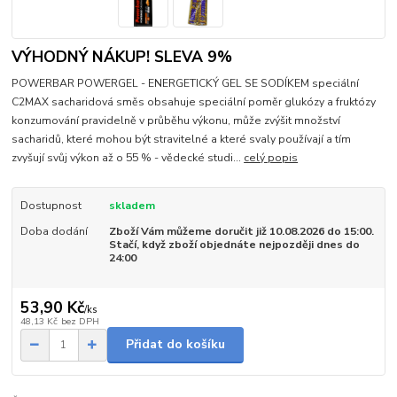
VÝHODNÝ NÁKUP! SLEVA 9%
POWERBAR POWERGEL - ENERGETICKÝ GEL SE SODÍKEM speciální
C2MAX sacharidová směs obsahuje speciální poměr glukózy a fruktózy
konzumování pravidelně v průběhu výkonu, může zvýšit množství
sacharidů, které mohou být stravitelné a které svaly používají a tím
zvyšují svůj výkon až o 55 % - vědecké studi...
celý popis
Dostupnost
skladem
Doba dodání
Zboží Vám můžeme doručit již 10.08.2026 do 15:00.
Stačí, když zboží objednáte nejpozději dnes do
24:00
53,90 Kč
/
ks
48,13 Kč
bez DPH
Přidat do košíku