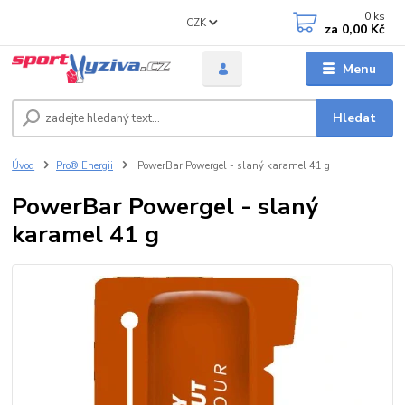
0
ks
CZK
za
0,00 Kč
Menu
Hledat
Úvod
Pro® Energii
PowerBar Powergel - slaný karamel 41 g
PowerBar Powergel - slaný
karamel 41 g