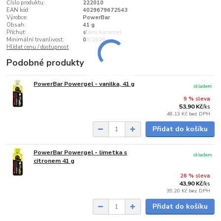
Číslo produktu:
222010
EAN kód:
4029679672543
Výrobce:
PowerBar
Obsah:
41 g
Příchuť:
slaný karamel
Minimální trvanlivost:
08/2026
Hlídat cenu / dostupnost
Podobné produkty
PowerBar Powergel - vanilka, 41 g
skladem
9 % sleva
53,90 Kč
/
ks
48,13 Kč
bez DPH
Přidat do košíku
PowerBar Powergel - limetka s
skladem
citronem 41 g
26 % sleva
43,90 Kč
/
ks
39,20 Kč
bez DPH
Přidat do košíku