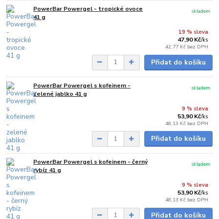
PowerBar Powergel - tropické ovoce
skladem
41 g
19 % sleva
47,90 Kč
/
ks
42,77 Kč
bez DPH
Přidat do košíku
PowerBar Powergel s kofeinem -
skladem
zelené jablko 41 g
9 % sleva
53,90 Kč
/
ks
48,13 Kč
bez DPH
Přidat do košíku
PowerBar Powergel s kofeinem - černý
skladem
rybíz 41 g
9 % sleva
53,90 Kč
/
ks
48,13 Kč
bez DPH
Přidat do košíku