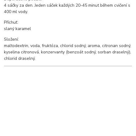
4 sáčky za den. Jeden sáček každých 20-45 minut během cvičení s
400 ml vody.
Příchuť:
slaný karamel
Složení:
maltodextrin, voda, fruktóza, chlorid sodný, aroma, citronan sodný,
kyselina citronová, konzervanty (benzoát sodný, sorban draselný),
chlorid draselný.
Původ zboží
Ke stažení
Katalog PowerBar